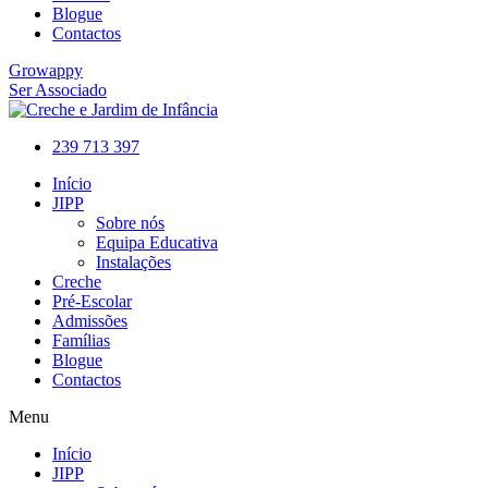
Blogue
Contactos
Growappy
Ser Associado
239 713 397
Início
JIPP
Sobre nós
Equipa Educativa
Instalações
Creche
Pré-Escolar
Admissões
Famílias
Blogue
Contactos
Menu
Início
JIPP