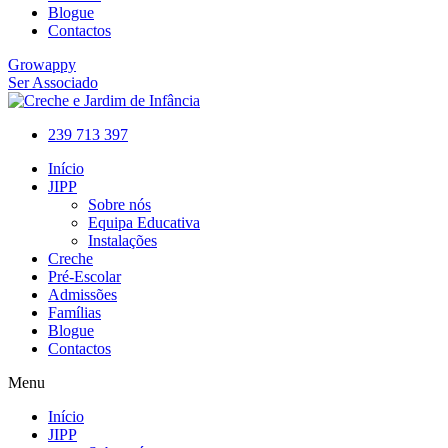
Blogue
Contactos
Growappy
Ser Associado
239 713 397
Início
JIPP
Sobre nós
Equipa Educativa
Instalações
Creche
Pré-Escolar
Admissões
Famílias
Blogue
Contactos
Menu
Início
JIPP