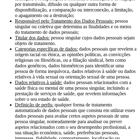
por transmissão, difusão ou qualquer outra forma de
disponibilização, a comparação ou interconexão, a limitação,
o apagamento ou a destruição;
Responsável pelo Tratamento dos Dados Pessoais:
pessoa
singular ou coletiva que determina as finalidades e os meios
do tratamento de dados pessoais;
Titular dos dados:
pessoa singular cujos dados pessoais sejam
objeto de tratamento.
Categorias específicas de dados:
dados pessoais que revelem a
origem racial ou étnica, as opiniões políticas, as convicções
religiosas ou filosóficas, ou a filiação sindical, bem como
dados genéticos, dados biométricos para identificar uma
pessoa de forma inequívoca, dados relativos à saúde ou dados
relativos à vida sexual ou orientação sexual de uma pessoa.
Dados relativos à saúde:
dados pessoais relacionados com a
saúde física ou mental de uma pessoa singular, incluindo a
prestação de serviços de saúde, que revelem informações
sobre o seu estado de saúde.
Definição de perfis:
qualquer forma de tratamento
automatizado de dados pessoais que consista em utilizar esses
dados pessoais para avaliar certos aspetos pessoais de uma
pessoa singular, nomeadamente para analisar ou prever
aspetos relacionados com o seu desempenho profissional, a
sua situação económica, saúde, preferências pessoais,
interesses, fiabilidade, comportamento, localização ou