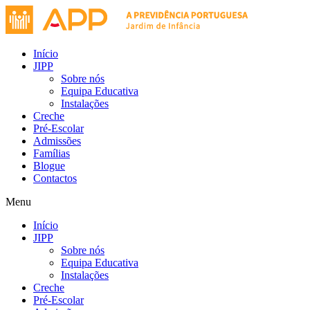
Início
JIPP
Sobre nós
Equipa Educativa
Instalações
Creche
Pré-Escolar
Admissões
Famílias
Blogue
Contactos
Menu
Início
JIPP
Sobre nós
Equipa Educativa
Instalações
Creche
Pré-Escolar