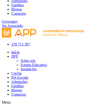
Admissões
Famílias
Blogue
Contactos
Growappy
Ser Associado
239 713 397
Início
JIPP
Sobre nós
Equipa Educativa
Instalações
Creche
Pré-Escolar
Admissões
Famílias
Blogue
Contactos
Menu