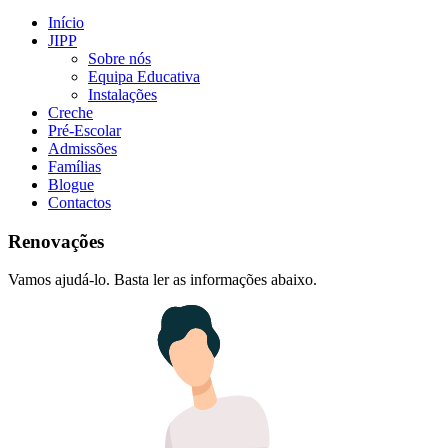
Início
JIPP
Sobre nós
Equipa Educativa
Instalações
Creche
Pré-Escolar
Admissões
Famílias
Blogue
Contactos
Renovações
Vamos ajudá-lo. Basta ler as informações abaixo.